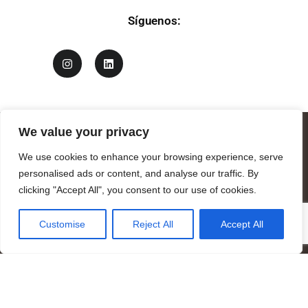
Síguenos:
We value your privacy
We use cookies to enhance your browsing experience, serve
personalised ads or content, and analyse our traffic. By
clicking "Accept All", you consent to our use of cookies.
Customise
Reject All
Accept All
Logotipo de Mandrágora diseñado por Benjamin Vierling
Registrada en el Registro de Fundaciones de la Generalitat de
Cataluña como fundación benéfica de carácter cultural y
científico.