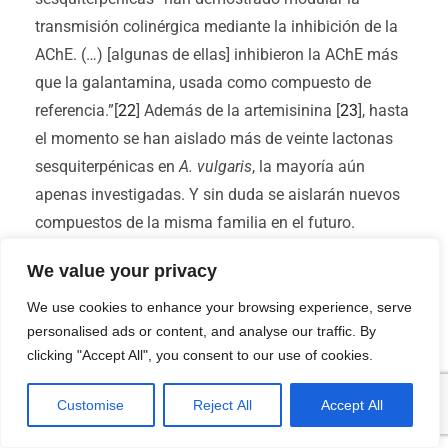
transmisión colinérgica mediante la inhibición de la
AChE. (…) [algunas de ellas] inhibieron la AChE más
que la galantamina, usada como compuesto de
referencia.”[
22
] Además de la artemisinina [
23
], hasta
el momento se han aislado más de veinte lactonas
sesquiterpénicas en
A. vulgaris
, la mayoría aún
apenas investigadas. Y sin duda se aislarán nuevos
compuestos de la misma familia en el futuro.
Esto ha sido sólo un repaso a varios tipos de
We value your privacy
compuestos fitoquímicos en
A. vulgaris
, cada uno
con sus propiedades físico-químicas particulares.
We use cookies to enhance your browsing experience, serve
personalised ads or content, and analyse our traffic. By
Sería el momento de recordar que, de acuerdo con
clicking "Accept All", you consent to our use of cookies.
muchos testimonios, diferentes métodos de
administración de la artemisa pueden tener un
Customise
Reject All
Accept All
impacto cualitativamente distinto en la fisiología del
onironauta. Son capaces de modular las experiencias