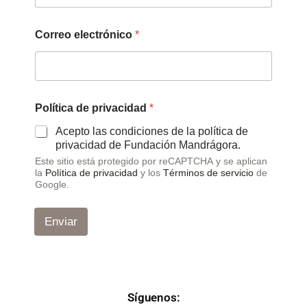
p
Correo electrónico
*
r
i
v
a
c
i
Política de privacidad
*
d
a
Acepto las condiciones de la política de
d
privacidad de Fundación Mandrágora.
P
Este sitio está protegido por reCAPTCHA y se aplican
o
la
Política de privacidad
y los
Términos de servicio
de
l
Google.
í
t
i
Enviar
c
a
d
e
Síguenos: