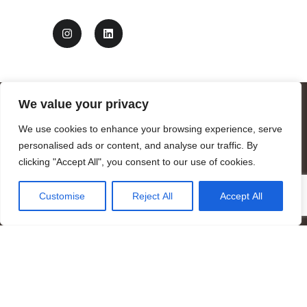
We value your privacy
We use cookies to enhance your browsing experience, serve
personalised ads or content, and analyse our traffic. By
clicking "Accept All", you consent to our use of cookies.
Customise
Reject All
Accept All
Logotipo de Mandrágora diseñado por Benjamin Vierling
Registrada en el Registro de Fundaciones de la Generalitat de
Cataluña como fundación benéfica de carácter cultural y
científico.