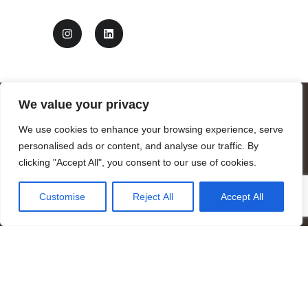
We value your privacy
We use cookies to enhance your browsing experience, serve
personalised ads or content, and analyse our traffic. By
clicking "Accept All", you consent to our use of cookies.
Customise
Reject All
Accept All
Logotipo de Mandrágora diseñado por Benjamin Vierling
Registrada en el Registro de Fundaciones de la Generalitat de
Cataluña como fundación benéfica de carácter cultural y
científico.