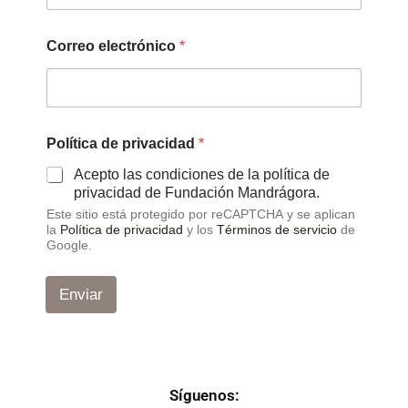
Correo electrónico
*
y
Política de privacidad
*
p
r
Acepto las condiciones de la política de
i
privacidad de Fundación Mandrágora.
v
Este sitio está protegido por reCAPTCHA y se aplican
a
la
Política de privacidad
y los
Términos de servicio
de
c
Google.
i
d
a
Enviar
d
y
Síguenos: