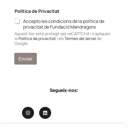
P
Política de Privacitat
r
i
Accepto les condicions de la política de
v
privacitat de Fundació Mandràgora
a
c
Aquest lloc està protegit per reCAPTCHA i s'apliquen
la
Política de privacitat
i els
Termes del servei
de
i
Google.
t
a
t
Enviar
P
o
l
í
t
i
Segueix-nos:
c
a
P
r
i
v
a